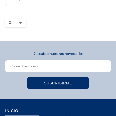
tros
áctanos
Descubre nuestras novedades
SUSCRIBIRME
INICIO