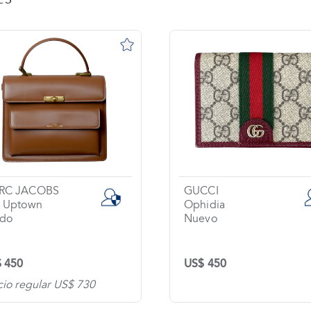
CCI
SEIKO
idia
evo
Usado
 450
US$ 625
Precio regular US$ 750