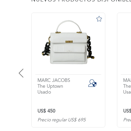
MARC JACOBS
GU
The Uptown
Oph
Usado
Nu
US$ 450
US$
5
Precio regular US$ 730