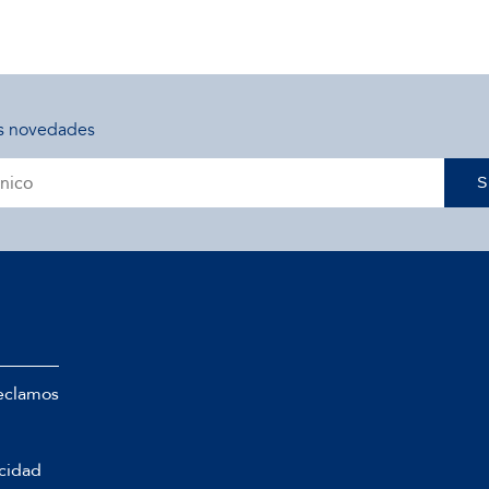
s novedades
S
eclamos
acidad