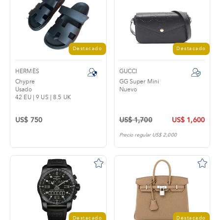
Destacado
Destacado
HERMÈS
GUCCI
Chypre
GG Super Mini
Usado
Nuevo
42 EU | 9 US | 8.5 UK
US$ 750
US$ 1,700
US$ 1,600
Precio regular US$ 2,000
Destacado
Destacado