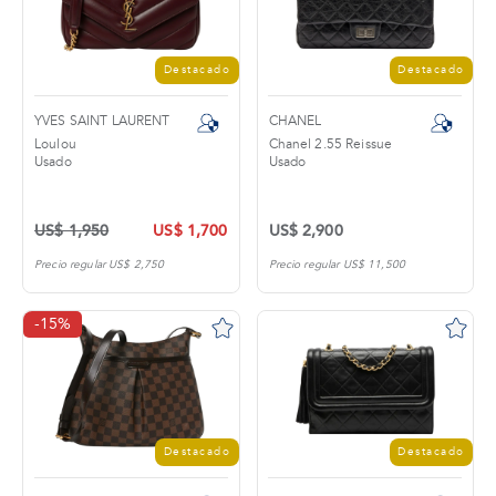
Destacado
Destacado
YVES SAINT LAURENT
CHANEL
Loulou
Chanel 2.55 Reissue
Usado
Usado
US$ 1,950
US$ 1,700
US$ 2,900
Precio regular US$ 2,750
Precio regular US$ 11,500
-15%
Destacado
Destacado