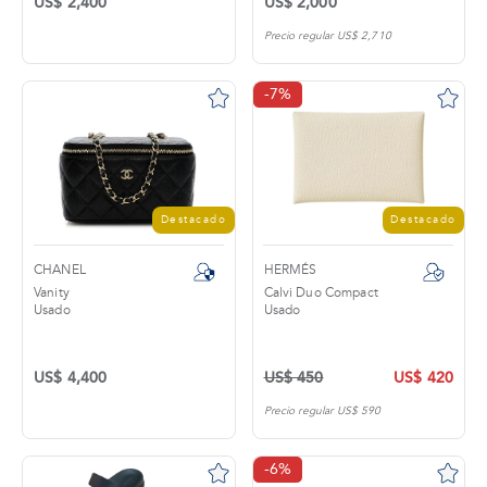
US$ 2,400
US$ 2,000
Precio regular US$ 2,710
-7%
Destacado
Destacado
CHANEL
HERMÉS
Vanity
Calvi Duo Compact
Usado
Usado
US$ 4,400
US$ 450
US$ 420
Precio regular US$ 590
-6%