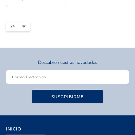
tros
áctanos
Descubre nuestras novedades
SUSCRIBIRME
INICIO