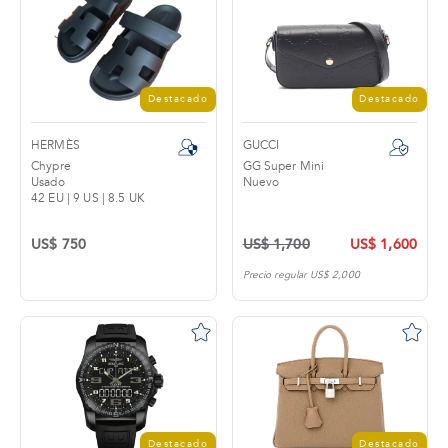
Destacado
Destacado
HERMÈS
GUCCI
Chypre
GG Super Mini
Usado
Nuevo
42 EU | 9 US | 8.5 UK
US$ 750
US$ 1,700
US$ 1,600
Precio regular US$ 2,000
Destacado
Destacado