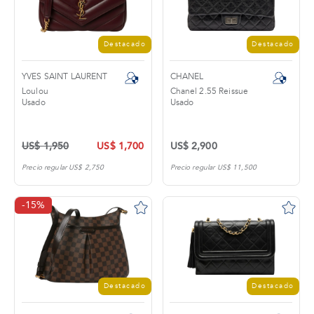
Destacado
Destacado
YVES SAINT LAURENT
CHANEL
Loulou
Chanel 2.55 Reissue
Usado
Usado
US$ 1,950
US$ 1,700
US$ 2,900
Precio regular US$ 2,750
Precio regular US$ 11,500
-15%
Destacado
Destacado