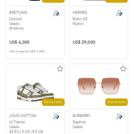
BREITLING
HERMÉS
Cockpit
Birkin 25
Usado
Nuevo
Ø 46mm
US$ 6,300
US$ 29,000
Precio regular US$ 7,850
Destacado
Destacado
LOUIS VUITTON
BURBERRY
LV Trainer
Daphne
Usado
Usado
42 EU | 9 US | 8.5 UK