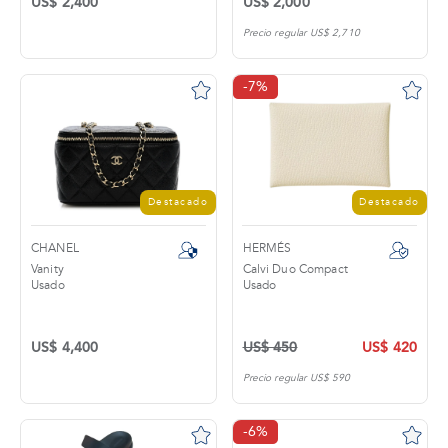
US$ 2,400
US$ 2,000
Precio regular US$ 2,710
-7%
Destacado
Destacado
CHANEL
HERMÉS
Vanity
Calvi Duo Compact
Usado
Usado
US$ 4,400
US$ 450
US$ 420
Precio regular US$ 590
-6%