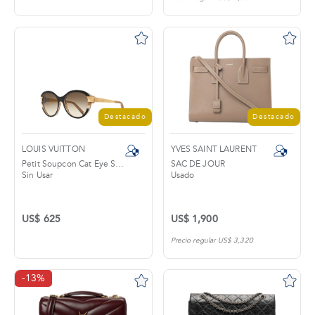
tros
áctanos
Destacado
Destacado
LOUIS VUITTON
YVES SAINT LAURENT
Petit Soupcon Cat Eye Sunglasses
SAC DE JOUR
Sin Usar
Usado
US$ 625
US$ 1,900
Precio regular US$ 3,320
-13%