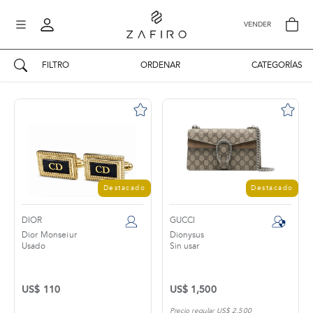
VENDER
FILTRO
ORDENAR
CATEGORÍAS
AUTENTICIDAD ZAFIRO
Mi perfil
Mis mensajes
mo
Mis favoritos
iona
?
Publicaciones
Destacado
Destacado
Compras
nticidad
o
DIOR
GUCCI
Ventas
Dior Monseiur
Dionysus
Usado
Sin usar
Cerrar sesión
untas
entes
US$ 110
US$ 1,500
Precio regular US$ 2,500