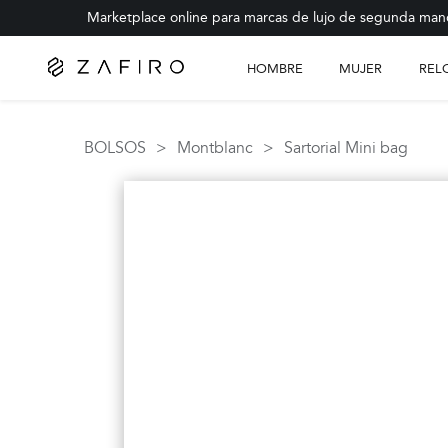
Marketplace online para marcas de lujo de segunda man
HOMBRE
MUJER
REL
AD
BOLSOS
>
Montblanc
>
Sartorial Mini bag
BRE
ER
JES
SOS
AS
A
ZADO
ESORIOS
F