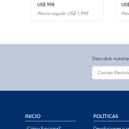
US$ 998
US$
0
Precio regular US$ 1,995
Pre
Descubre nuestra
INICIO
POLÍTICAS
¿Cómo funciona?
Devoluciones y r