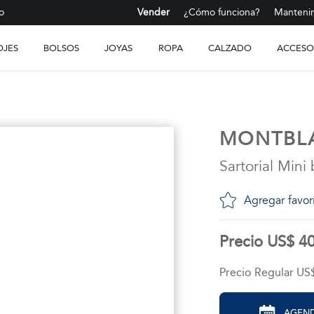
o
Vender
¿Cómo funciona?
Mantenim
OJES
BOLSOS
JOYAS
ROPA
CALZADO
ACCESO
MONTBL
Sartorial Mini
Agregar favor
Precio US$ 4
Precio Regular US
AGEND