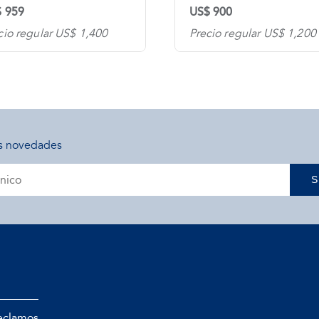
 959
US$ 900
cio regular US$ 1,400
Precio regular US$ 1,200
s novedades
S
eclamos