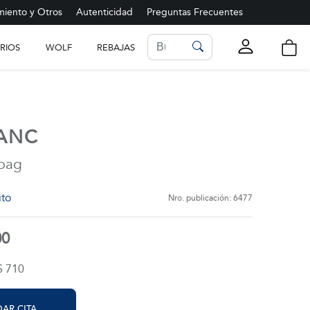
iento y Otros
Autenticidad
Preguntas Frecuentes
RIOS
WOLF
REBAJAS
LISTA DE FAVORITOS
Ver más
ANC
 bag
ito
Nro. publicación: 6477
00
$ 710
AR CITA