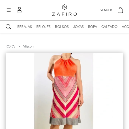
VENDER
REBAJAS
RELOJES
BOLSOS
JOYAS
ROPA
CALZADO
ACC
AUTENTICIDAD ZAFIRO
Mi perfil
ROPA
>
Missoni
Mis mensajes
mo
Mis favoritos
iona
?
Publicaciones
Compras
nticidad
o
Ventas
Cerrar sesión
untas
entes