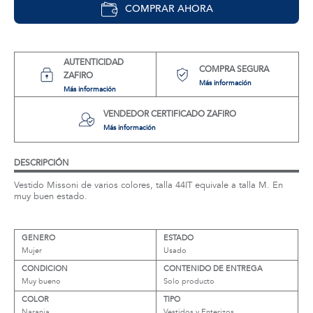
COMPRAR AHORA
AUTENTICIDAD
COMPRA SEGURA
ZAFIRO
Más información
Más información
VENDEDOR CERTIFICADO ZAFIRO
Más información
DESCRIPCIÓN
Vestido Missoni de varios colores, talla 44IT equivale a talla M. En
muy buen estado.
GENERO
ESTADO
Mujer
Usado
CONDICION
CONTENIDO DE ENTREGA
Muy bueno
Solo producto
COLOR
TIPO
Naranja
Vestidos y Enterizos