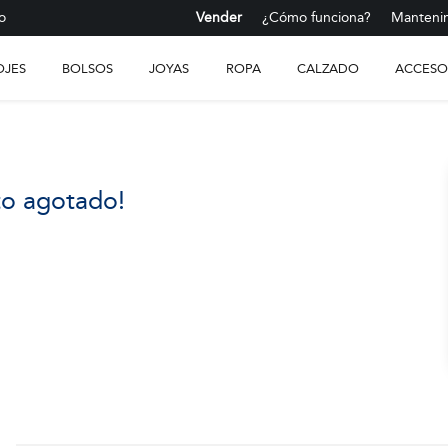
o
Vender
¿Cómo funciona?
Mantenim
OJES
BOLSOS
JOYAS
ROPA
CALZADO
ACCESO
to agotado!