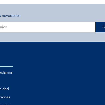
s novedades
S
eclamos
acidad
ciones