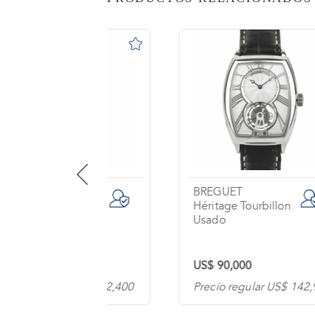
AS
o
na?
imiento
s
tas
ntes
BREGUET
ronograph
Héritage Tourbillon
Usado
os
0
US$ 90,000
tanos
lar US$ 32,400
Precio regular US$ 142,900