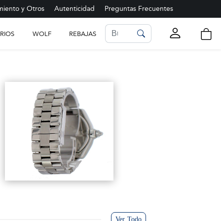
iento y Otros
Autenticidad
Preguntas Frecuentes
RIOS
WOLF
REBAJAS
LISTA DE FAVORITOS
Ver más
Ver Todo