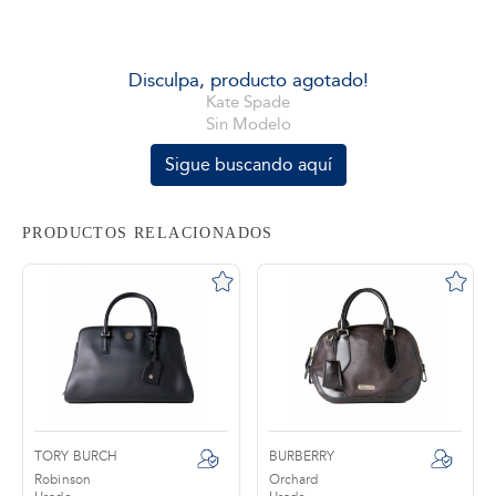
tros
Disculpa, producto agotado!
Kate Spade
Sin Modelo
áctanos
Sigue buscando aquí
PRODUCTOS RELACIONADOS
TORY BURCH
BURBERRY
Robinson
Orchard