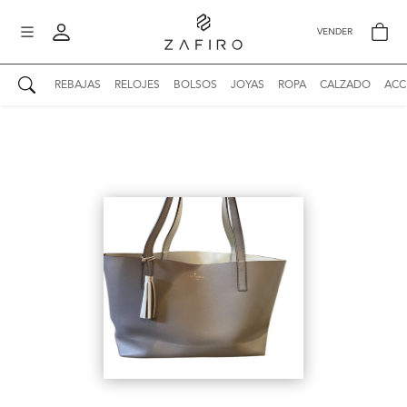
VENDER
REBAJAS
RELOJES
BOLSOS
JOYAS
ROPA
CALZADO
ACC
AUTENTICIDAD ZAFIRO
Mi perfil
Mis mensajes
mo
Mis favoritos
iona
?
Publicaciones
Compras
nticidad
o
Ventas
Cerrar sesión
untas
entes