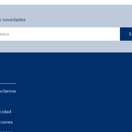
s novedades
S
eclamos
acidad
ciones