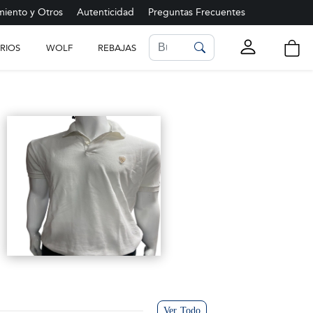
iento y Otros
Autenticidad
Preguntas Frecuentes
RIOS
WOLF
REBAJAS
LISTA DE FAVORITOS
Ver más
Ver Todo