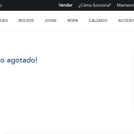
o
Vender
¿Cómo funciona?
Mantenim
OJES
BOLSOS
JOYAS
ROPA
CALZADO
ACCESO
to agotado!