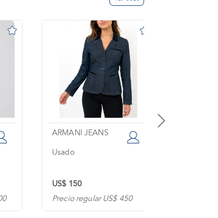
ARMANI JEANS
SPORTM
Usado
Usado
US$ 150
US$ 120
00
Precio regular US$ 450
Precio re