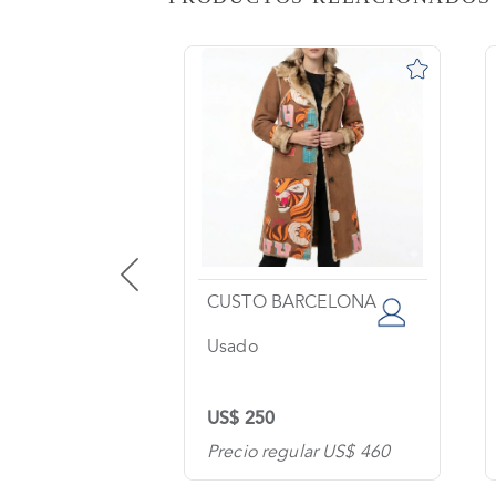
AS
o
na?
imiento
s
tas
ntes
EPUBLIC
CUSTO BARCELONA
Usado
os
US$ 250
tanos
lar US$ 200
Precio regular US$ 460