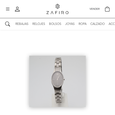
VENDER
REBAJAS
RELOJES
BOLSOS
JOYAS
ROPA
CALZADO
ACC
AUTENTICIDAD ZAFIRO
Mi perfil
Mis mensajes
mo
Mis favoritos
iona
?
Publicaciones
Compras
nticidad
o
Ventas
Cerrar sesión
untas
entes