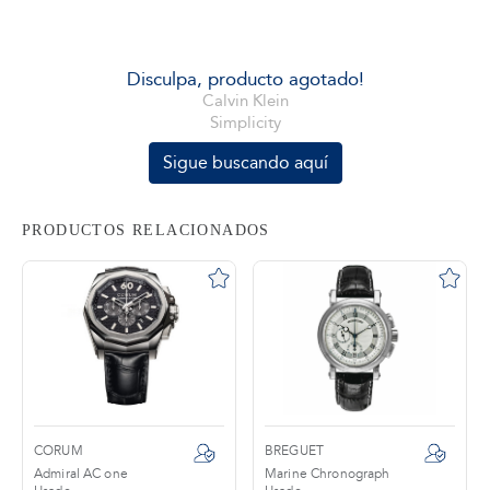
tros
Disculpa, producto agotado!
Calvin Klein
Simplicity
áctanos
Sigue buscando aquí
PRODUCTOS RELACIONADOS
CORUM
BREGUET
Admiral AC one
Marine Chronograph