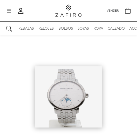
VENDER
REBAJAS
RELOJES
BOLSOS
JOYAS
ROPA
CALZADO
ACC
AUTENTICIDAD ZAFIRO
Mi perfil
Mis mensajes
mo
Mis favoritos
iona
?
Publicaciones
Compras
nticidad
o
Ventas
Cerrar sesión
untas
entes