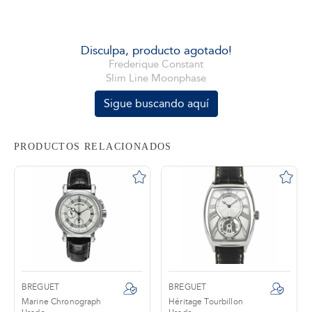
tros
Disculpa, producto agotado!
Frederique Constant
Slim Line Moonphase
áctanos
Sigue buscando aquí
PRODUCTOS RELACIONADOS
BREGUET
BREGUET
Marine Chronograph
Héritage Tourbillon