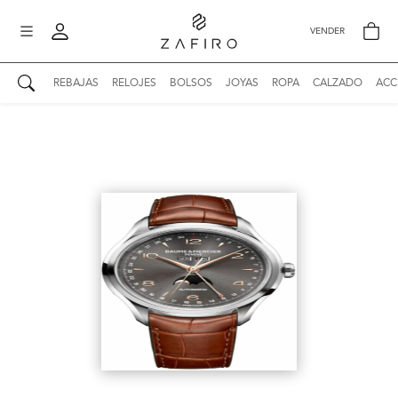
VENDER
REBAJAS
RELOJES
BOLSOS
JOYAS
ROPA
CALZADO
ACC
AUTENTICIDAD ZAFIRO
Mi perfil
Mis mensajes
mo
Mis favoritos
iona
?
Publicaciones
Compras
nticidad
o
Ventas
Cerrar sesión
untas
entes