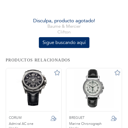
tros
Disculpa, producto agotado!
Baume & Mercier
Clifton
áctanos
Sigue buscando aquí
PRODUCTOS RELACIONADOS
CORUM
BREGUET
Admiral AC one
Marine Chronograph