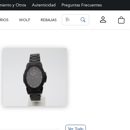
iento y Otros
Autenticidad
Preguntas Frecuentes
RIOS
WOLF
REBAJAS
LISTA DE FAVORITOS
Ver más
Ver Todo