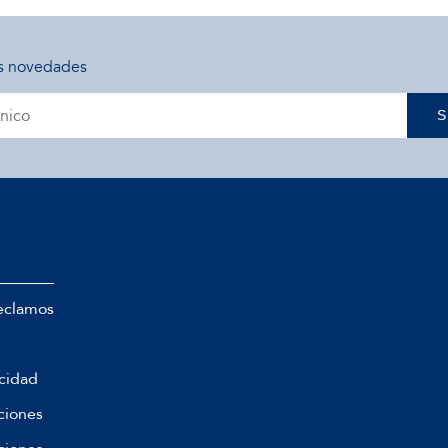
s novedades
S
eclamos
acidad
ciones