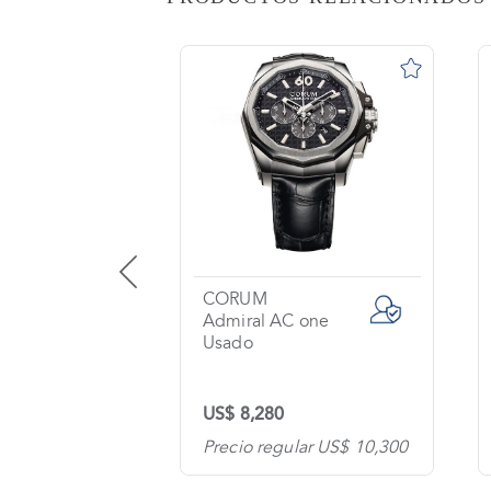
AS
o
na?
imiento
s
tas
ntes
CORUM
Aero Bang Jet Li / Big Bang
Admiral AC one
Usado
os
US$ 8,280
tanos
lar US$ 23,300
Precio regular US$ 10,300