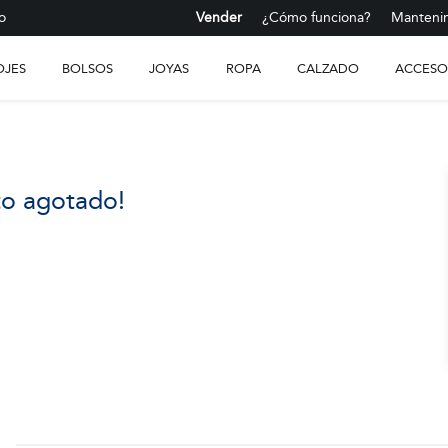
o
Vender
¿Cómo funciona?
Mantenim
OJES
BOLSOS
JOYAS
ROPA
CALZADO
ACCESO
to agotado!