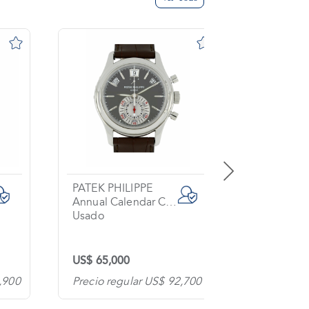
PATEK PHILIPPE
BREITLIN
Annual Calendar Chronograph
Exospace
Usado
Usado
US$ 65,000
US$ 6,00
,900
Precio regular US$ 92,700
Precio re