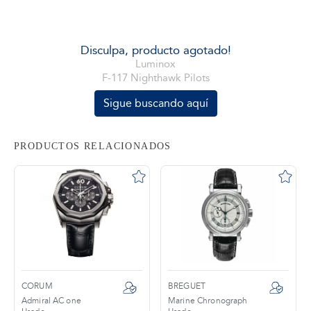
tros
Disculpa, producto agotado!
Luminox
F-117 Nighthawk Pilots
áctanos
Sigue buscando aquí
PRODUCTOS RELACIONADOS
CORUM
BREGUET
Admiral AC one
Marine Chronograph