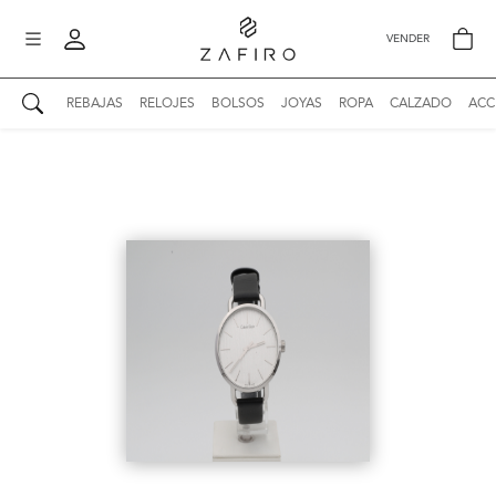
VENDER
REBAJAS
RELOJES
BOLSOS
JOYAS
ROPA
CALZADO
ACC
AUTENTICIDAD ZAFIRO
Mi perfil
Mis mensajes
mo
Mis favoritos
iona
?
Publicaciones
Compras
nticidad
o
Ventas
Cerrar sesión
untas
entes