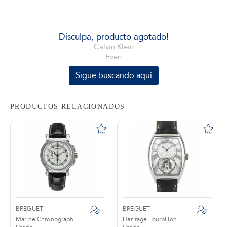
tros
Disculpa, producto agotado!
Calvin Klein
Even
áctanos
Sigue buscando aquí
PRODUCTOS RELACIONADOS
BREGUET
BREGUET
Marine Chronograph
Héritage Tourbillon