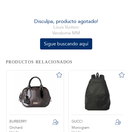
tros
Disculpa, producto agotado!
Louis Vuitton
Vendome MM
áctanos
Sigue buscando aquí
PRODUCTOS RELACIONADOS
BURBERRY
GUCCI
Orchard
Monogram