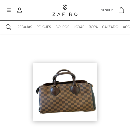
VENDER
REBAJAS
RELOJES
BOLSOS
JOYAS
ROPA
CALZADO
ACC
AUTENTICIDAD ZAFIRO
Mi perfil
Mis mensajes
mo
Mis favoritos
iona
?
Publicaciones
Compras
nticidad
o
Ventas
Cerrar sesión
untas
entes