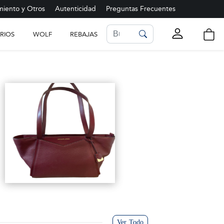
iento y Otros
Autenticidad
Preguntas Frecuentes
RIOS
WOLF
REBAJAS
LISTA DE FAVORITOS
Ver más
Ver Todo