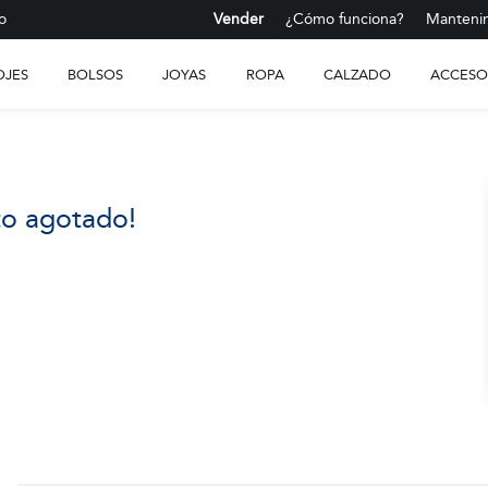
o
Vender
¿Cómo funciona?
Mantenim
OJES
BOLSOS
JOYAS
ROPA
CALZADO
ACCESO
to agotado!