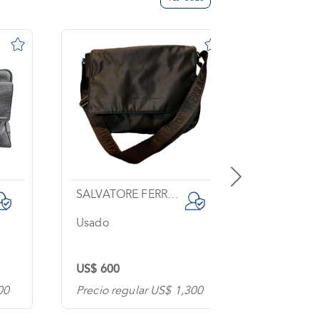
SALVATORE FERRAGAMO
GUCCI
Usado
Sin usar
US$ 600
US$ 1,40
00
Precio regular US$ 1,300
Precio re