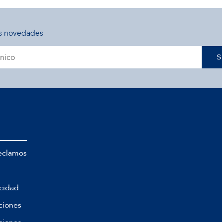
s novedades
S
eclamos
acidad
ciones