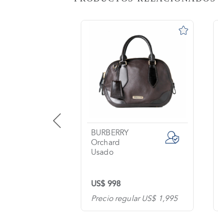
AS
o
na?
imiento
s
tas
ntes
CH
BURBERRY
Orchard
Usado
os
US$ 998
tanos
lar US$ 600
Precio regular US$ 1,995