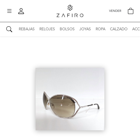
VENDER
REBAJAS
RELOJES
BOLSOS
JOYAS
ROPA
CALZADO
ACC
AUTENTICIDAD ZAFIRO
Mi perfil
Mis mensajes
mo
Mis favoritos
iona
?
Publicaciones
Compras
nticidad
o
Ventas
Cerrar sesión
untas
entes