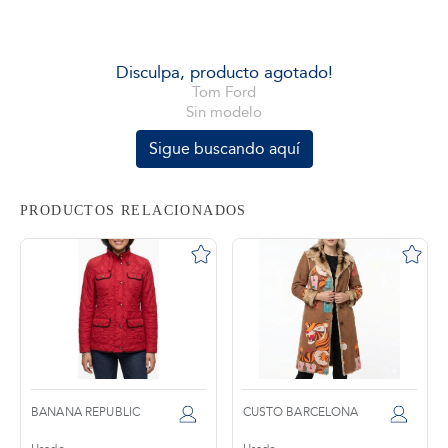
tros
Disculpa, producto agotado!
Tom Ford
Sin modelo
áctanos
Sigue buscando aquí
PRODUCTOS RELACIONADOS
BANANA REPUBLIC
CUSTO BARCELONA