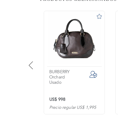
AS
o
na?
imiento
s
tas
ntes
CH
BURBERRY
Orchard
Usado
os
US$ 998
tanos
lar US$ 600
Precio regular US$ 1,995