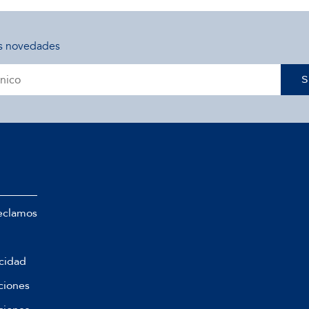
s novedades
S
eclamos
acidad
ciones