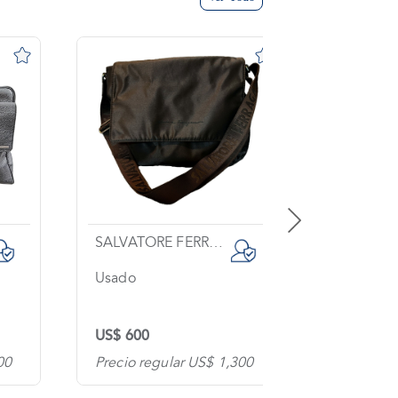
SALVATORE FERRAGAMO
GUCCI
Usado
Sin usar
US$ 600
US$ 1,40
00
Precio regular US$ 1,300
Precio re