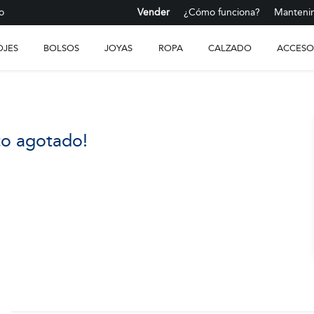
o
Vender
¿Cómo funciona?
Mantenim
OJES
BOLSOS
JOYAS
ROPA
CALZADO
ACCESO
to agotado!