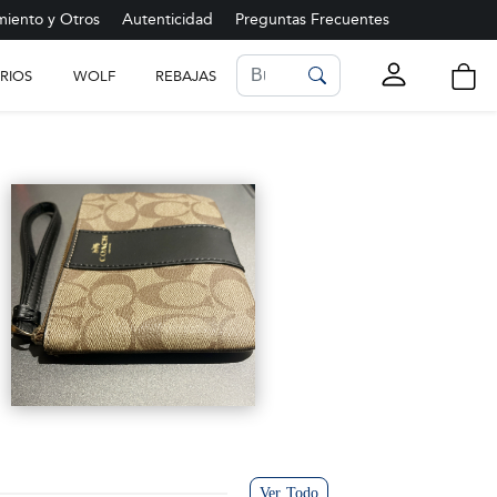
iento y Otros
Autenticidad
Preguntas Frecuentes
RIOS
WOLF
REBAJAS
LISTA DE FAVORITOS
Ver más
Ver Todo