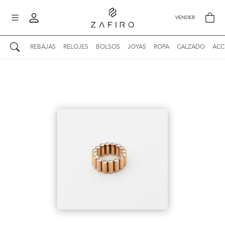
VENDER
REBAJAS
RELOJES
BOLSOS
JOYAS
ROPA
CALZADO
ACC
AUTENTICIDAD ZAFIRO
Mi perfil
Mis mensajes
mo
Mis favoritos
iona
?
Publicaciones
Compras
nticidad
o
Ventas
Cerrar sesión
untas
entes