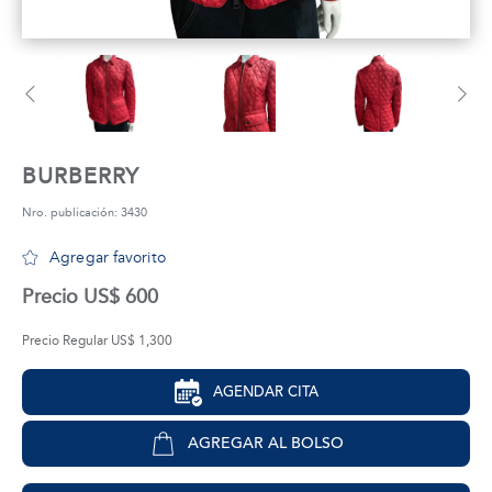
tros
áctanos
BURBERRY
Nro. publicación: 3430
Agregar favorito
Precio US$ 600
Precio Regular US$ 1,300
AGENDAR CITA
AGREGAR AL BOLSO