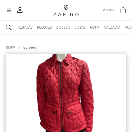
VENDER
REBAJAS
RELOJES
BOLSOS
JOYAS
ROPA
CALZADO
ACC
AUTENTICIDAD ZAFIRO
Mi perfil
ROPA
>
Burberry
Mis mensajes
mo
Mis favoritos
iona
?
Publicaciones
Compras
nticidad
o
Ventas
Cerrar sesión
untas
entes