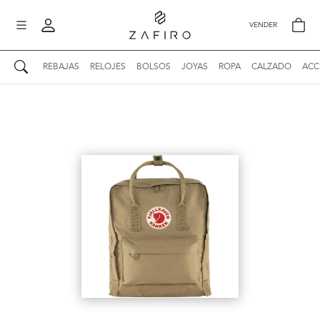
VENDER
REBAJAS
RELOJES
BOLSOS
JOYAS
ROPA
CALZADO
ACC
AUTENTICIDAD ZAFIRO
Mi perfil
Mis mensajes
mo
Mis favoritos
iona
?
Publicaciones
Compras
nticidad
o
Ventas
Cerrar sesión
untas
entes