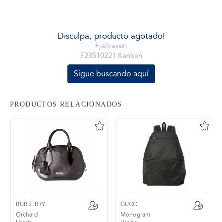
tros
Disculpa, producto agotado!
Fjallraven
F23510221 Kanken
áctanos
Sigue buscando aquí
PRODUCTOS RELACIONADOS
BURBERRY
GUCCI
Orchard
Monogram