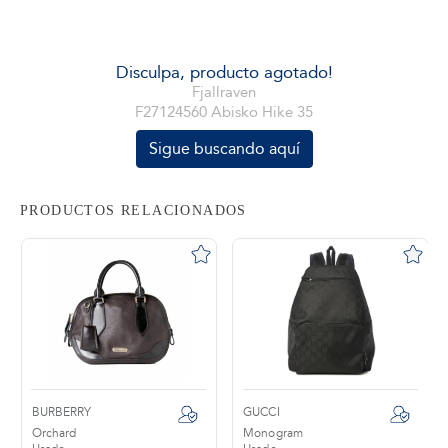
tros
Disculpa, producto agotado!
Fjallraven
F27124560 Abisko Hike 35
áctanos
Sigue buscando aquí
PRODUCTOS RELACIONADOS
BURBERRY
GUCCI
Orchard
Monogram