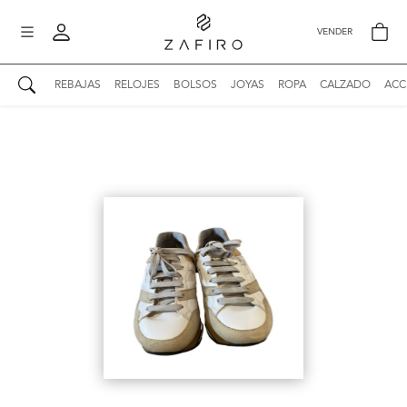
VENDER
REBAJAS
RELOJES
BOLSOS
JOYAS
ROPA
CALZADO
ACC
AUTENTICIDAD ZAFIRO
Mi perfil
Mis mensajes
mo
Mis favoritos
iona
?
Publicaciones
Compras
nticidad
o
Ventas
Cerrar sesión
untas
entes