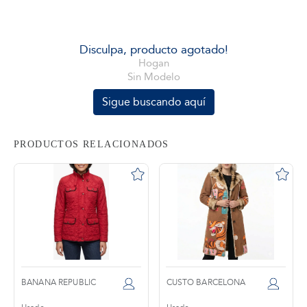
tros
Disculpa, producto agotado!
Hogan
Sin Modelo
áctanos
Sigue buscando aquí
PRODUCTOS RELACIONADOS
BANANA REPUBLIC
CUSTO BARCELONA