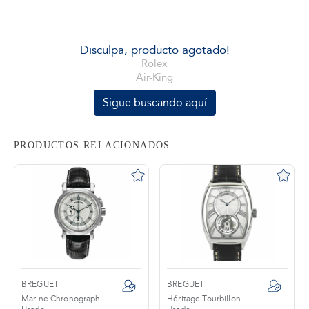
tros
Disculpa, producto agotado!
Rolex
Air-King
áctanos
Sigue buscando aquí
PRODUCTOS RELACIONADOS
BREGUET
BREGUET
Marine Chronograph
Héritage Tourbillon