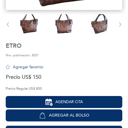
tros
áctanos
ETRO
Nro. publicación: 3037
Agregar favorito
Precio US$ 150
Precio Regular US$ 800
AGENDAR CITA
AGREGAR AL BOLSO