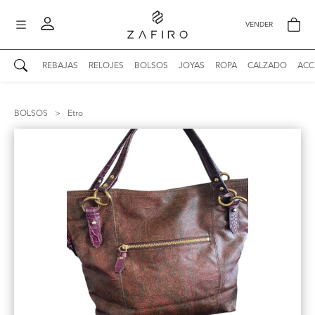
VENDER
REBAJAS
RELOJES
BOLSOS
JOYAS
ROPA
CALZADO
ACC
AUTENTICIDAD ZAFIRO
Mi perfil
BOLSOS
>
Etro
Mis mensajes
mo
Mis favoritos
iona
?
Publicaciones
Compras
nticidad
o
Ventas
Cerrar sesión
untas
entes