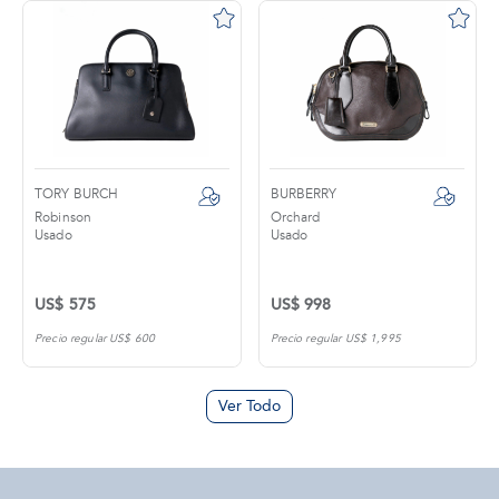
TORY BURCH
BURBERRY
Robinson
Orchard
Usado
Usado
US$ 575
US$ 998
Precio regular US$ 600
Precio regular US$ 1,995
Ver Todo