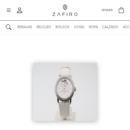
VENDER
REBAJAS
RELOJES
BOLSOS
JOYAS
ROPA
CALZADO
ACC
AUTENTICIDAD ZAFIRO
Mi perfil
Mis mensajes
mo
Mis favoritos
iona
?
Publicaciones
Compras
nticidad
o
Ventas
Cerrar sesión
untas
entes