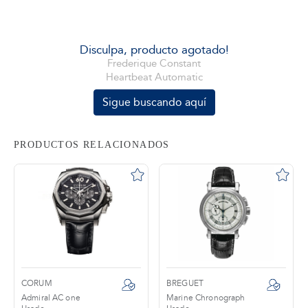
tros
Disculpa, producto agotado!
Frederique Constant
Heartbeat Automatic
áctanos
Sigue buscando aquí
PRODUCTOS RELACIONADOS
CORUM
BREGUET
Admiral AC one
Marine Chronograph