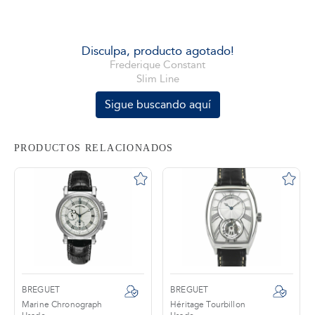
tros
Disculpa, producto agotado!
Frederique Constant
Slim Line
áctanos
Sigue buscando aquí
PRODUCTOS RELACIONADOS
BREGUET
BREGUET
Marine Chronograph
Héritage Tourbillon