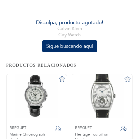
tros
Disculpa, producto agotado!
Calvin Klein
City Watch
áctanos
Sigue buscando aquí
PRODUCTOS RELACIONADOS
BREGUET
BREGUET
Marine Chronograph
Héritage Tourbillon