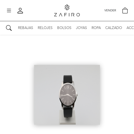
VENDER
REBAJAS
RELOJES
BOLSOS
JOYAS
ROPA
CALZADO
ACC
AUTENTICIDAD ZAFIRO
Mi perfil
Mis mensajes
mo
Mis favoritos
iona
?
Publicaciones
Compras
nticidad
o
Ventas
Cerrar sesión
untas
entes