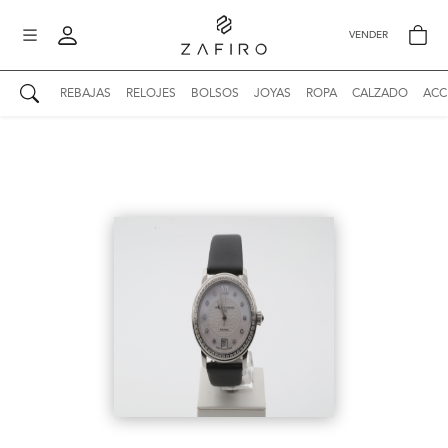
VENDER
REBAJAS
RELOJES
BOLSOS
JOYAS
ROPA
CALZADO
ACC
AUTENTICIDAD ZAFIRO
Mi perfil
Mis mensajes
mo
Mis favoritos
iona
?
Publicaciones
Compras
nticidad
o
Ventas
Cerrar sesión
untas
entes