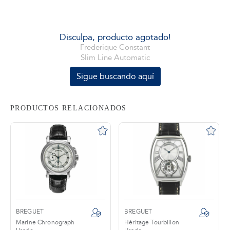
tros
Disculpa, producto agotado!
Frederique Constant
Slim Line Automatic
áctanos
Sigue buscando aquí
PRODUCTOS RELACIONADOS
BREGUET
BREGUET
Marine Chronograph
Héritage Tourbillon