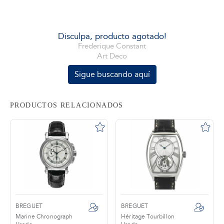
tros
Disculpa, producto agotado!
Frederique Constant
Art Deco
áctanos
Sigue buscando aquí
PRODUCTOS RELACIONADOS
BREGUET
PATEK PHILIPPE
Héritage Tourbillon
Annual Calendar Chronograph