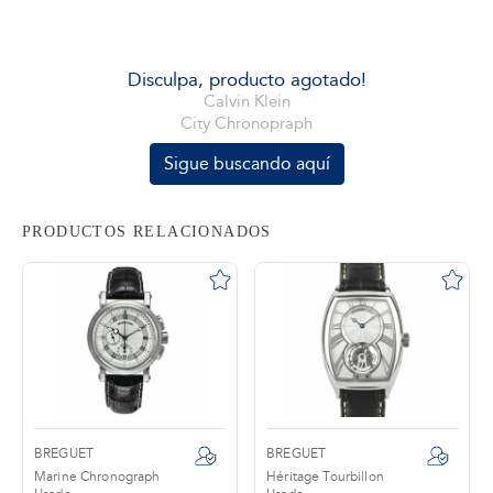
tros
Disculpa, producto agotado!
Calvin Klein
City Chronopraph
áctanos
Sigue buscando aquí
PRODUCTOS RELACIONADOS
BREGUET
BREGUET
Marine Chronograph
Héritage Tourbillon