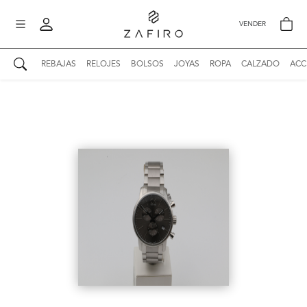
VENDER
REBAJAS
RELOJES
BOLSOS
JOYAS
ROPA
CALZADO
ACC
AUTENTICIDAD ZAFIRO
Mi perfil
Mis mensajes
mo
Mis favoritos
iona
?
Publicaciones
Compras
nticidad
o
Ventas
Cerrar sesión
untas
entes