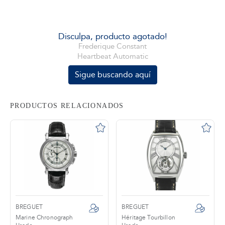
tros
Disculpa, producto agotado!
Frederique Constant
Heartbeat Automatic
áctanos
Sigue buscando aquí
PRODUCTOS RELACIONADOS
BREGUET
BREGUET
Marine Chronograph
Héritage Tourbillon