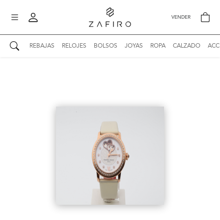
VENDER
REBAJAS
RELOJES
BOLSOS
JOYAS
ROPA
CALZADO
ACC
AUTENTICIDAD ZAFIRO
Mi perfil
Mis mensajes
mo
Mis favoritos
iona
?
Publicaciones
Compras
nticidad
o
Ventas
Cerrar sesión
untas
entes