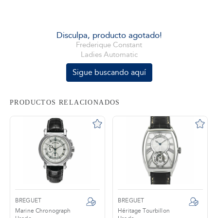
tros
Disculpa, producto agotado!
Frederique Constant
Ladies Automatic
áctanos
Sigue buscando aquí
PRODUCTOS RELACIONADOS
BREGUET
BREGUET
Marine Chronograph
Héritage Tourbillon