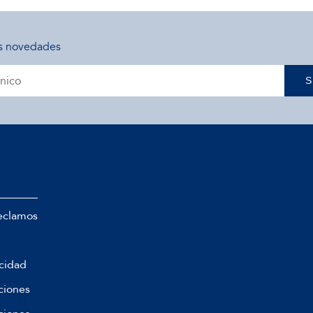
s novedades
S
eclamos
acidad
ciones