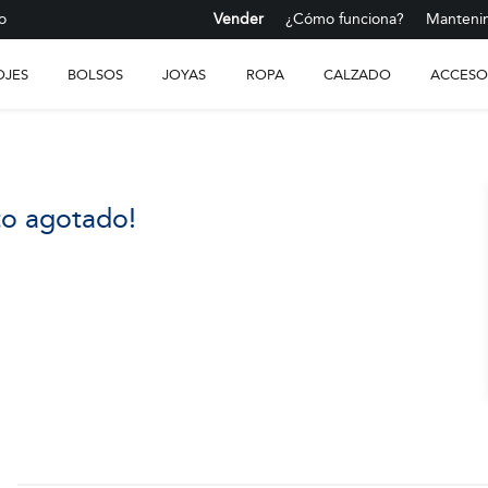
o
Vender
¿Cómo funciona?
Mantenim
OJES
BOLSOS
JOYAS
ROPA
CALZADO
ACCESO
to agotado!