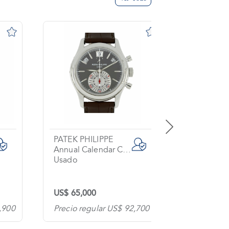
PATEK PHILIPPE
BREITLIN
Annual Calendar Chronograph
Exospace
Usado
Usado
US$ 65,000
US$ 6,00
,900
Precio regular US$ 92,700
Precio re