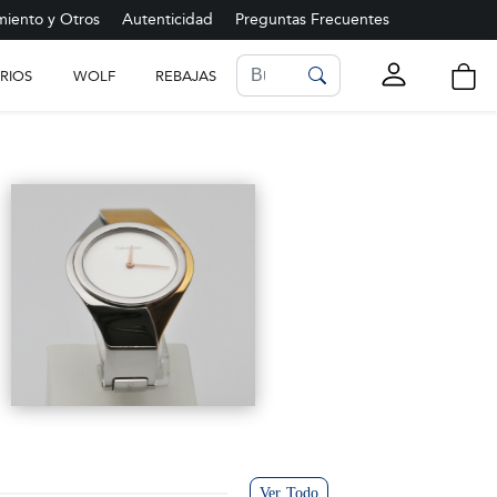
iento y Otros
Autenticidad
Preguntas Frecuentes
RIOS
WOLF
REBAJAS
LISTA DE FAVORITOS
Ver más
Ver Todo