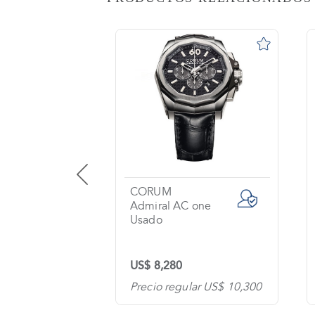
AS
o
na?
imiento
s
tas
ntes
CORUM
Aero Bang Jet Li / Big Bang
Admiral AC one
Usado
os
US$ 8,280
tanos
lar US$ 23,300
Precio regular US$ 10,300