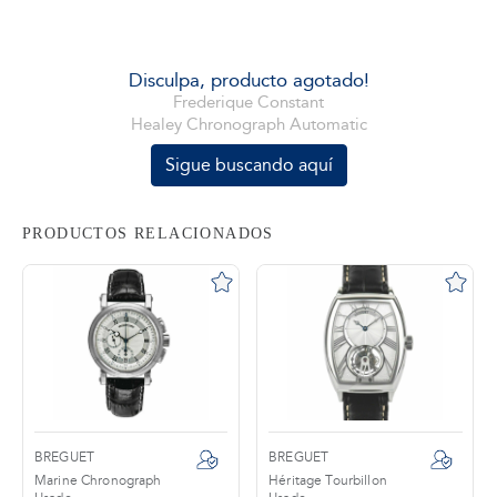
tros
Disculpa, producto agotado!
Frederique Constant
Healey Chronograph Automatic
áctanos
Sigue buscando aquí
PRODUCTOS RELACIONADOS
BREGUET
BREGUET
Marine Chronograph
Héritage Tourbillon