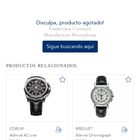
tros
Disculpa, producto agotado!
Frederique Constant
Manufacture Moonphase
áctanos
Sigue buscando aquí
PRODUCTOS RELACIONADOS
CORUM
BREGUET
Admiral AC one
Marine Chronograph