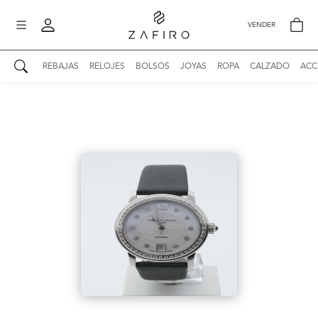
VENDER
REBAJAS
RELOJES
BOLSOS
JOYAS
ROPA
CALZADO
ACC
AUTENTICIDAD ZAFIRO
Mi perfil
Mis mensajes
mo
Mis favoritos
iona
?
Publicaciones
Compras
nticidad
o
Ventas
Cerrar sesión
untas
entes