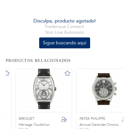
tros
Disculpa, producto agotado!
Frederique Constant
Slim Line Automatic
áctanos
Sigue buscando aquí
PRODUCTOS RELACIONADOS
BREGUET
PATEK PHILIPPE
Héritage Tourbillon
Annual Calendar Chronograph