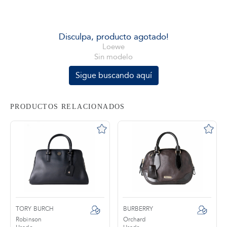
tros
Disculpa, producto agotado!
Loewe
Sin modelo
áctanos
Sigue buscando aquí
PRODUCTOS RELACIONADOS
TORY BURCH
BURBERRY
Robinson
Orchard