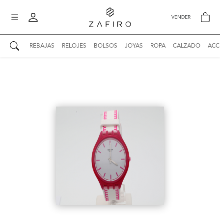
VENDER
REBAJAS
RELOJES
BOLSOS
JOYAS
ROPA
CALZADO
ACC
AUTENTICIDAD ZAFIRO
Mi perfil
Mis mensajes
mo
Mis favoritos
iona
?
Publicaciones
Compras
nticidad
o
Ventas
Cerrar sesión
untas
entes