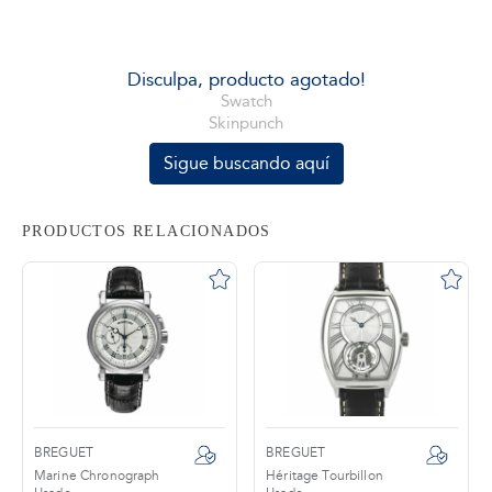
tros
Disculpa, producto agotado!
Swatch
Skinpunch
áctanos
Sigue buscando aquí
PRODUCTOS RELACIONADOS
BREGUET
BREGUET
Marine Chronograph
Héritage Tourbillon