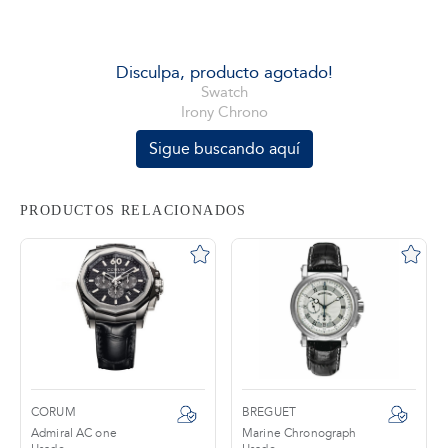
tros
Disculpa, producto agotado!
Swatch
Irony Chrono
áctanos
Sigue buscando aquí
PRODUCTOS RELACIONADOS
CORUM
BREGUET
Admiral AC one
Marine Chronograph