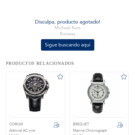
tros
Disculpa, producto agotado!
Michael Kors
Runway
áctanos
Sigue buscando aquí
PRODUCTOS RELACIONADOS
CORUM
BREGUET
Admiral AC one
Marine Chronograph