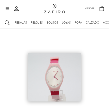
VENDER
REBAJAS
RELOJES
BOLSOS
JOYAS
ROPA
CALZADO
ACC
AUTENTICIDAD ZAFIRO
Mi perfil
Mis mensajes
mo
Mis favoritos
iona
?
Publicaciones
Compras
nticidad
o
Ventas
Cerrar sesión
untas
entes