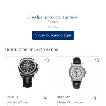
tros
Disculpa, producto agotado!
Swatch
Skinset
áctanos
Sigue buscando aquí
PRODUCTOS RELACIONADOS
CORUM
BREGUET
Admiral AC one
Marine Chronograph