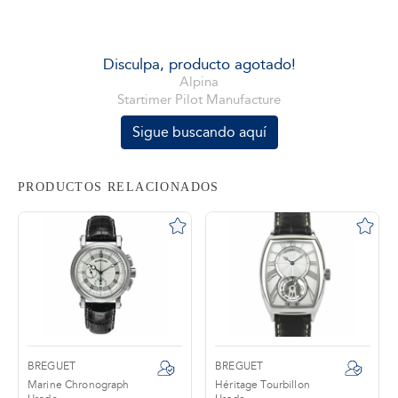
tros
Disculpa, producto agotado!
Alpina
Startimer Pilot Manufacture
áctanos
Sigue buscando aquí
PRODUCTOS RELACIONADOS
BREGUET
BREGUET
Marine Chronograph
Héritage Tourbillon