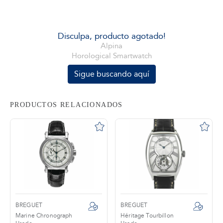
tros
Disculpa, producto agotado!
Alpina
Horological Smartwatch
áctanos
Sigue buscando aquí
PRODUCTOS RELACIONADOS
BREGUET
BREGUET
Marine Chronograph
Héritage Tourbillon