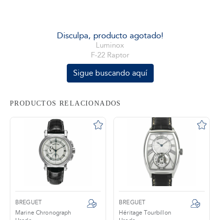
tros
Disculpa, producto agotado!
Luminox
F-22 Raptor
áctanos
Sigue buscando aquí
PRODUCTOS RELACIONADOS
BREGUET
BREGUET
Marine Chronograph
Héritage Tourbillon