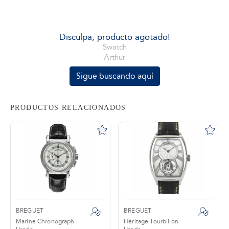
tros
Disculpa, producto agotado!
Swatch
Arthur
áctanos
Sigue buscando aquí
PRODUCTOS RELACIONADOS
BREGUET
BREGUET
Marine Chronograph
Héritage Tourbillon