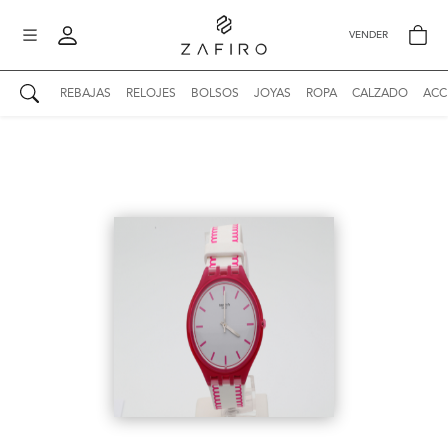
VENDER
REBAJAS
RELOJES
BOLSOS
JOYAS
ROPA
CALZADO
ACC
AUTENTICIDAD ZAFIRO
Mi perfil
Mis mensajes
mo
Mis favoritos
iona
?
Publicaciones
Compras
nticidad
o
Ventas
Cerrar sesión
untas
entes