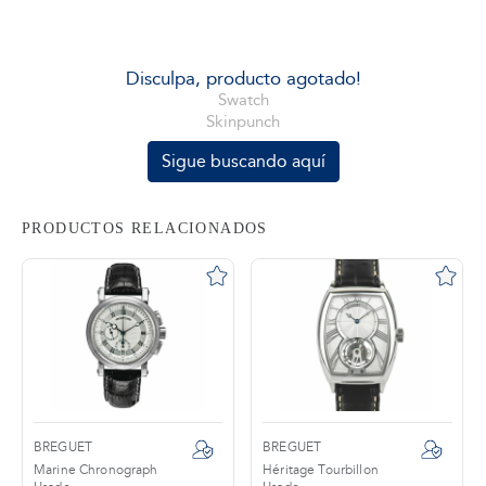
tros
Disculpa, producto agotado!
Swatch
Skinpunch
áctanos
Sigue buscando aquí
PRODUCTOS RELACIONADOS
BREGUET
BREGUET
Marine Chronograph
Héritage Tourbillon