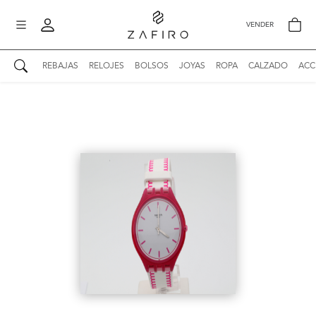
VENDER
REBAJAS
RELOJES
BOLSOS
JOYAS
ROPA
CALZADO
ACC
AUTENTICIDAD ZAFIRO
Mi perfil
Mis mensajes
mo
Mis favoritos
iona
?
Publicaciones
Compras
nticidad
o
Ventas
Cerrar sesión
untas
entes