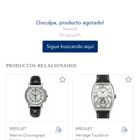
tros
Disculpa, producto agotado!
Swatch
Skinpunch
áctanos
Sigue buscando aquí
PRODUCTOS RELACIONADOS
BREGUET
BREGUET
Marine Chronograph
Héritage Tourbillon